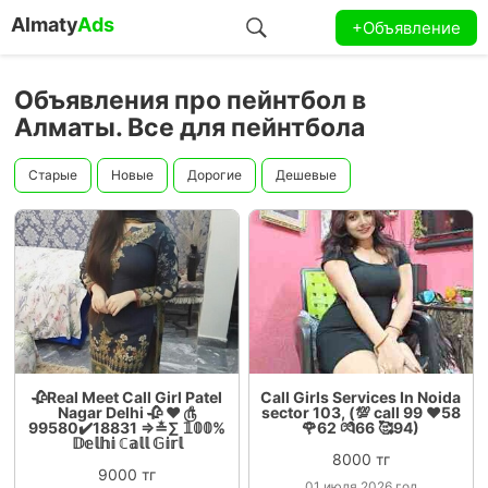
Almaty
Ads
+Объявление
Объявления про пейнтбол в
Алматы. Все для пейнтбола
Старые
Новые
Дорогие
Дешевые
🥀Real Meet Call Girl Patel
Call Girls Services In Noida
Nagar Delhi 🥀 ❤️ ௹
sector 103, (💯 call 99 ❤️58
99580✔️18831 ⇒≛∑ 𝟙𝟘𝟘%
🌹62 💏66 🥰94)
𝔻𝕖𝕝𝕙𝕚 ℂ𝕒𝕝𝕝 𝔾𝕚𝕣𝕝
8000 тг
9000 тг
01 июля 2026 год