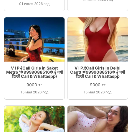
01 июля 2026 год
V I P₰Call Girls in Saket
V I P₰Call Girls in Delhi
Metro '✡️9999088516✡️₰ नयी
Cantt ✡️9999088516✡️₰ नयी
दिल्ली Call & Whattaspp/
दिल्ली Call & Whattaspp
9000 тг
9000 тг
15 мая 2026 год
15 мая 2026 год