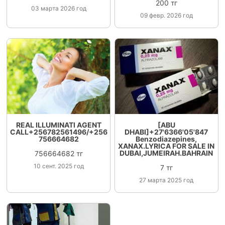
200 тг
03 марта 2026 год
09 февр. 2026 год
REAL ILLUMINATI AGENT
[ABU
CALL+256782561496/+256
DHABI]+27'6366'05'847
756664682
Benzodiazepines,
XANAX.LYRICA FOR SALE IN
DUBAI,JUMEIRAH.BAHRAIN
756664682 тг
10 сент. 2025 год
7 тг
27 марта 2025 год