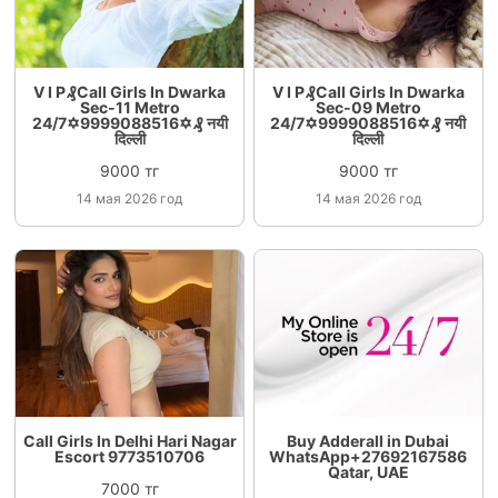
V I P₰Call Girls In Dwarka
V I P₰Call Girls In Dwarka
Sec-11 Metro
Sec-09 Metro
24/7✡️9999088516✡️₰ नयी
24/7✡️9999088516✡️₰ नयी
दिल्ली
दिल्ली
9000 тг
9000 тг
14 мая 2026 год
14 мая 2026 год
Call Girls In Delhi Hari Nagar
Buy Adderall in Dubai
Escort 9773510706
WhatsApp+27692167586
Qatar, UAE
7000 тг