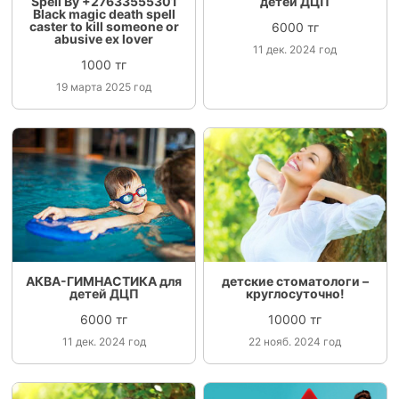
Spell By +27633555301
детей ДЦП
Black magic death spell
caster to kill someone or
6000 тг
abusive ex lover
11 дек. 2024 год
1000 тг
19 марта 2025 год
АКВА-ГИМНАСТИКА для
детские стоматологи –
детей ДЦП
круглосуточно!
6000 тг
10000 тг
11 дек. 2024 год
22 нояб. 2024 год