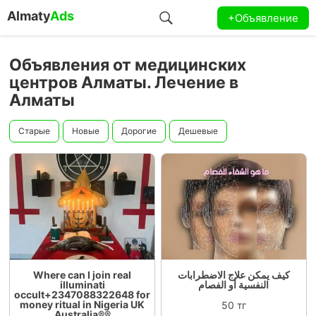
Almaty
Ads
+Объявление
Объявления от медицинских
центров Алматы. Лечение в
Алматы
Старые
Новые
Дорогие
Дешевые
Where can I join real
كيف يمكن علاج الاضطرابات
illuminati
النفسية أو الفصام
occult+2347088322648 for
money ritual in Nigeria UK
50 тг
Australia®®