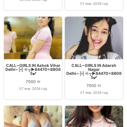
07 янв. 2026 год
CALL~GIRLS IN Ashok Vihar
CALL~GIRLS IN Adarsh
Delhi~╠╣☼╦►84470=8806
Nagar
5✔️
Delhi~╠╣☼╦►84470=8806
5✔️
7000 тг
7000 тг
07 янв. 2026 год
07 янв. 2026 год