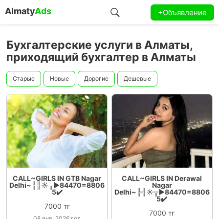
Almaty
Ads
+Объявление
Бухгалтерские услуги в Алматы,
приходящий бухгалтер в Алматы
Старые
Новые
Дорогие
Дешевые
CALL~GIRLS IN GTB Nagar
CALL~GIRLS IN Derawal
Delhi~╠╣☼╦►84470=8806
Nagar
5✔️
Delhi~╠╣☼╦►84470=8806
5✔️
7000 тг
7000 тг
08 янв. 2026 год