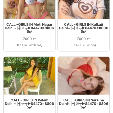
CALL~GIRLS IN Moti Nagar
CALL~GIRLS IN Kalkaji
Delhi~╠╣☼╦►84470=8806
Delhi~╠╣☼╦►84470=8806
5✔️
5✔️
7000 тг
7000 тг
07 янв. 2026 год
07 янв. 2026 год
CALL~GIRLS IN Palam
CALL~GIRLS IN Naraina
Delhi~╠╣☼╦►84470=8806
Delhi~╠╣☼╦►84470=8806
5✔️
5✔️