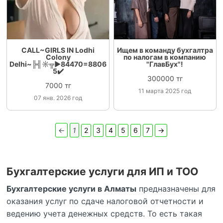
CALL~GIRLS IN Lodhi
Ищем в команду бухгалтра
Colony
по налогам в компанию
Delhi~╠╣☼╦►84470=8806
"ГлавБух"!
5✔️
300000 тг
7000 тг
11 марта 2025 год
07 янв. 2026 год
←
1
2
3
4
5
6
7
→
Бухгалтерские услуги для ИП и ТОО
Бухгалтерские услуги в Алматы
предназначены для
оказания услуг по сдаче налоговой отчетности и
ведению учета денежных средств. То есть такая