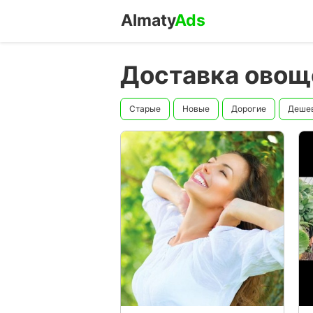
Almaty
Ads
Доставка овощ
Старые
Новые
Дорогие
Деше