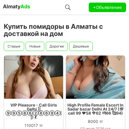
Almaty
Ads
+Объявление
Купить помидоры в Алматы с
доставкой на дом
Старые
Новые
Дорогие
Дешевые
VIP Pleasure - Call Girls
High Profile Female Escort In
Delhi ||
Sadar bazar Delhi At 24/7 (💯
⑨⑨⑤⑧⑥②⑥⑥⑨④|
call 99 ❤️58 🌹62 💏66 🥰94)
|) 💃
8000 тг
110017 тг
03 июля 2026 год