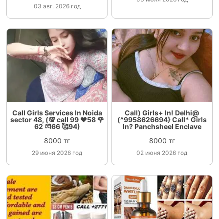
03 авг. 2026 год
Call Girls Services In Noida
Call) Girls+ In! Delhi@
sector 48, (💯 call 99 ❤️58 🌹
(^9958626694} Call* Girls
62 💏66 🥰94)
In? Panchsheel Enclave
8000 тг
8000 тг
29 июня 2026 год
02 июня 2026 год