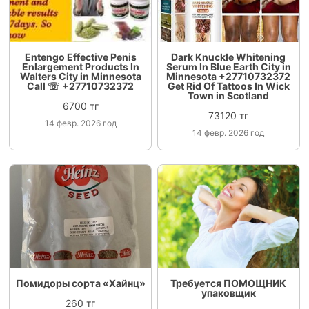
Entengo Effective Penis
Dark Knuckle Whitening
Enlargement Products In
Serum In Blue Earth City in
Walters City in Minnesota
Minnesota +27710732372
Call ☏ +27710732372
Get Rid Of Tattoos In Wick
Town in Scotland
6700 тг
73120 тг
14 февр. 2026 год
14 февр. 2026 год
Помидоры сорта «Хайнц»
Требуется ПОМОЩНИК
упаковщик
260 тг