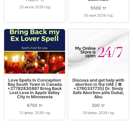
23 июля 2026 год
5500 тг
05 мая 2026 год
Love Spells In Conception
Discuss and get help with
Bay South Town in Canada
abortion in the UAE [ ☎️
+27782830887 Bring Back
+2780337735] Dr. Sindy
Lost Love In Apple Valley
Safe Abortion pills Dubai,
City in Minnesota
Abu
6700 тг
300 тг
13 февр. 2026 год
09 февр. 2026 год