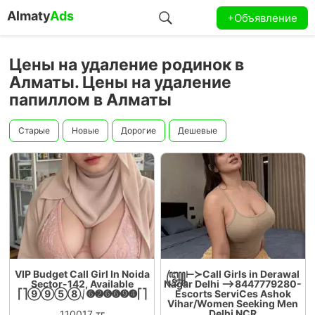
Almaty
Ads
+Объявление
Цены на удаление родинок в
Алматы. Цены на удаление
папиллом в Алматы
Старые
Новые
Дорогие
Дешевые
VIP Budget Call Girl In Noida
꧅⊢≻Call Girls in Derawal
Sector-142, Available
Nagar Delhi –>8447779280-
⎡⎤⑨⑨⑤⑧⎷➏➋➏➏➒➍⎡⎤
Escorts ServiCes Ashok
Vihar/Women Seeking Men
Delhi NCR
110017 тг