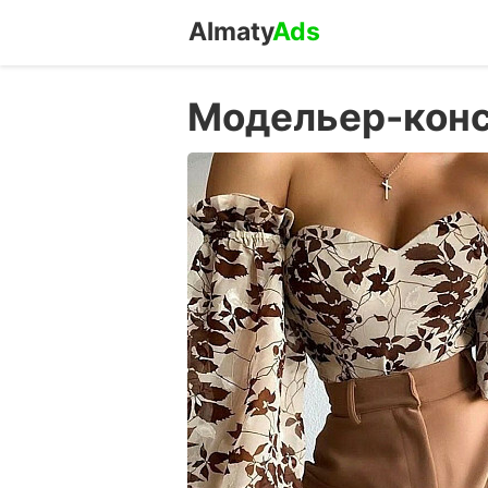
Almaty
Ads
Модельер-конс