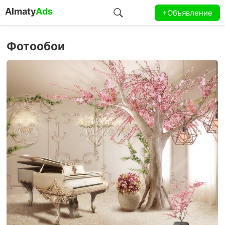
Almaty
Ads
+Объявление
Фотообои