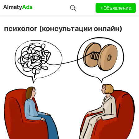
Almaty
Ads
+Объявление
психолог (консультации онлайн)