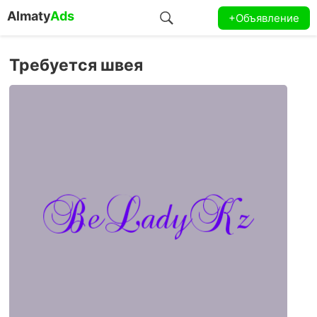
Almaty
Ads
+Объявление
Требуется швея