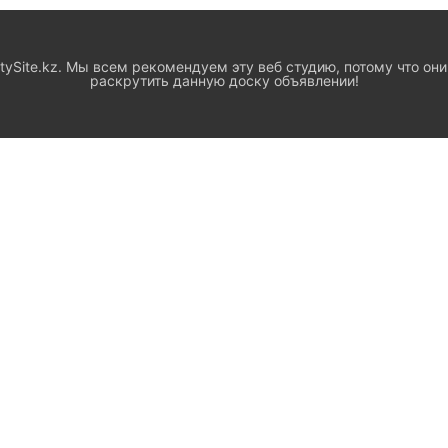
ySite.kz. Мы всем рекомендуем эту веб студию, потому что они
раскрутить данную доску объявлении!