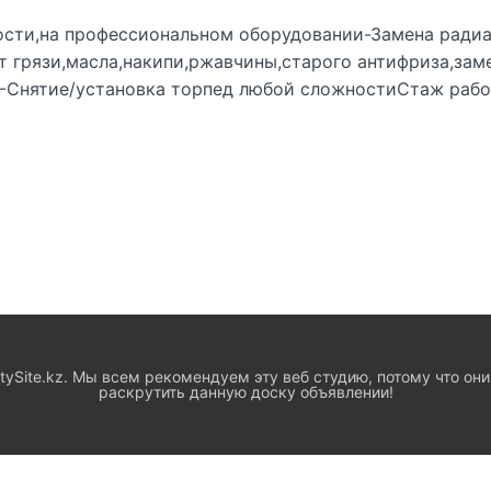
сти,на профессиональном оборудовании-Замена радиа
грязи,масла,накипи,ржавчины,старого антифриза,заме
.-Снятие/установка торпед любой сложностиСтаж работ
ySite.kz. Мы всем рекомендуем эту веб студию, потому что они
раскрутить данную доску объявлении!