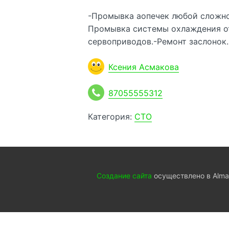
-Промывка аопечек любой сложно
Промывка системы охлаждения от 
сервоприводов.-Ремонт заслонок
Ксения Асмакова
87055555312
Категория:
СТО
Создание сайта
осуществлено в Almat