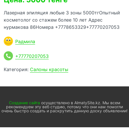
Лазерная эпиляция любые 3 зоны 5000тгОпытный
косметолог со стажем более 10 лет Адрес
нурмакова 86Номера +7778653329+77770207053
Радмила
+77770207053
Категория:
Салоны красоты
Создание сайта
осуществлено в AlmatySite.kz. Мы всем
рекомендуем эту веб студию, потому что они нам помогли
очень быстро создать и раскрутить данную доску объявлении!