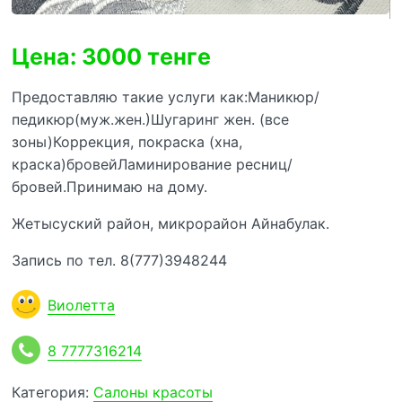
Цена: 3000 тенге
Предоставляю такие услуги как:Маникюр/
педикюр(муж.жен.)Шугаринг жен. (все
зоны)Коррекция, покраска (хна,
краска)бровейЛаминирование ресниц/
бровей.Принимаю на дому.
Жетысуский район, микрорайон Айнабулак.
Запись по тел. 8(777)3948244
Виолетта
8 7777316214
Категория:
Салоны красоты