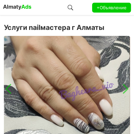
Almaty
Ads
+Объявление
Услуги nailмастера г Алматы