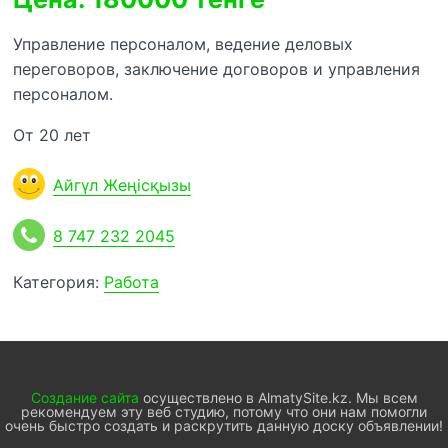
Управление персоналом, ведение деловых
переговоров, заключение договоров и управления
персоналом.
От 20 лет
Айгүл Жеңісқызы
8 747 232 2045
Категория:
Работа
Создание сайта
осуществлено в AlmatySite.kz. Мы всем
рекомендуем эту веб студию, потому что они нам помогли
очень быстро создать и раскрутить данную доску объявлении!