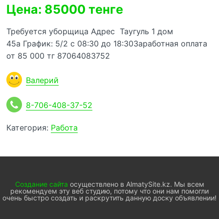
Цена: 85000 тенге
Требуется уборщица Адрес Таугуль 1 дом
45а График: 5/2 с 08:30 до 18:30Заработная оплата
от 85 000 тг 87064083752
Валерий
8-706-408-37-52
Категория:
Работа
Создание сайта
осуществлено в AlmatySite.kz. Мы всем
рекомендуем эту веб студию, потому что они нам помогли
очень быстро создать и раскрутить данную доску объявлении!