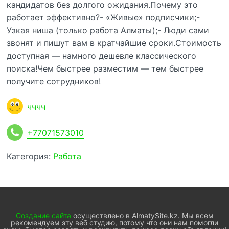
кандидатов без долгого ожидания.Почему это
работает эффективно?- «Живые» подписчики;-
Узкая ниша (только работа Алматы);- Люди сами
звонят и пишут вам в кратчайшие сроки.Стоимость
доступная — намного дешевле классического
поиска!Чем быстрее разместим — тем быстрее
получите сотрудников!
чччч
+77071573010
Категория:
Работа
Создание сайта
осуществлено в AlmatySite.kz. Мы всем
рекомендуем эту веб студию, потому что они нам помогли