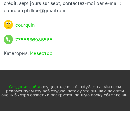
crédit, sept jours sur sept, contactez-moi par e-mail :
courquin.phillipe@gmail.com
courquin
7765636986565
Категория:
Инвестор
Создание сайта
осуществлено в AlmatySite.kz. Мы всем
рекомендуем эту веб студию, потому что они нам помогли
очень быстро создать и раскрутить данную доску объявлении!