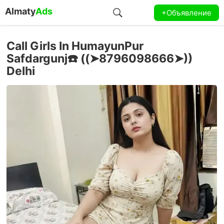
Almaty
Ads
+Объявление
Call Girls In HumayunPur
Safdargunj☎️ ((➤8796098666➤))
Delhi