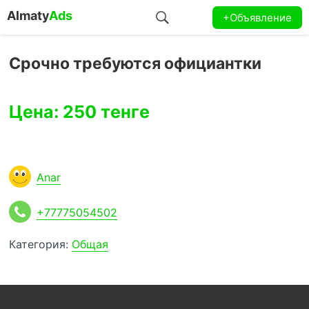
Almaty
Ads
+Объявление
Срочно требуются официантки
Цена: 250 тенге
Anar
+77775054502
Категория:
Общая