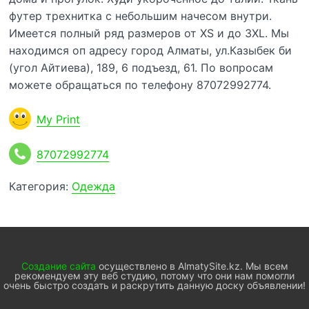
футер трехнитка с небольшим начесом внутри.
Имеется полный ряд размеров от ХS и до 3ХL. Мы
находимся оп адресу город Алматы, ул.Казыбек би
(угол Айтиева), 189, 6 подъезд, 61. По вопросам
можете обращаться по телефону 87072992774.
My Print
87072992774
Категория:
Одежда
Создание сайта
осуществлено в AlmatySite.kz. Мы всем
рекомендуем эту веб студию, потому что они нам помогли
очень быстро создать и раскрутить данную доску объявлении!