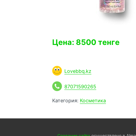
Цена: 8500 тенге
Lovebbq.kz
87071590265
Категория:
Косметика
Создание сайта
осуществлено в Almat