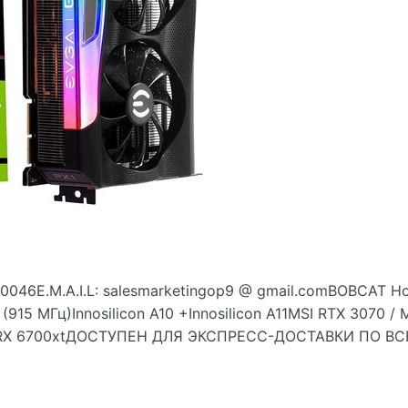
0046E.M.A.I.L: salesmarketingop9 @ gmail.comBOBCAT Ho
(915 МГц)Innosilicon A10 +Innosilicon A11MSI RTX 3070
n RX 6700xtДОСТУПЕН ДЛЯ ЭКСПРЕСС-ДОСТАВКИ ПО ВСЕ