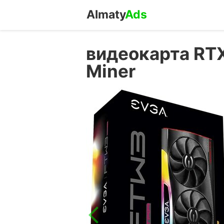
Almaty
Ads
видеокарта RTX
Miner