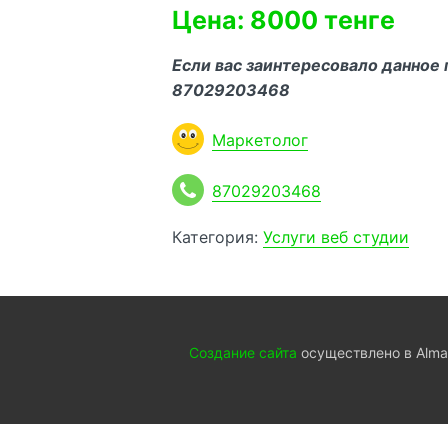
Цена: 8000 тенге
Если вас заинтересов­ало данное
87029203468
Маркетолог
87029203468
Категория:
Услуги веб студии
Создание сайта
осуществлено в Almat