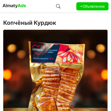
Almaty
Ads
+Объявление
Копчёный Курдюк