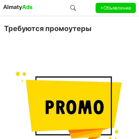
Almaty
Ads
+Объявление
Требуются промоутеры