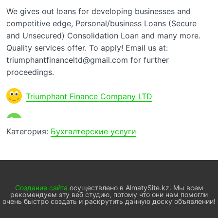
We gives out loans for developing businesses and
competitive edge, Personal/business Loans (Secure
and Unsecured) Consolidation Loan and many more.
Quality services offer. To apply! Email us at:
triumphantfinanceltd@gmail.com for further
proceedings.
Triumphant Finance Company LTD
Категория:
Бухгалтерские услуги
Создание сайта
осуществлено в AlmatySite.kz. Мы всем
рекомендуем эту веб студию, потому что они нам помогли
очень быстро создать и раскрутить данную доску объявлении!