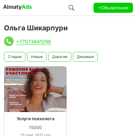
Almaty
Ads
+Объявление
Ольга Шикарпури
+77073841298
Старые
Новые
Дорогие
Дешевые
Услуги психолога
15000
15 сент. 2021 год