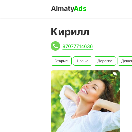
Almaty
Ads
Кирилл
87077714636
Старые
Новые
Дорогие
Деше