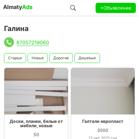
Almaty
Ads
+Объявление
Галина
87057219060
Старые
Новые
Дорогие
Дешевые
Доски, планки, белые от
Галтели европласт
мебели, новые
3000
50
12 окт. 2021 год