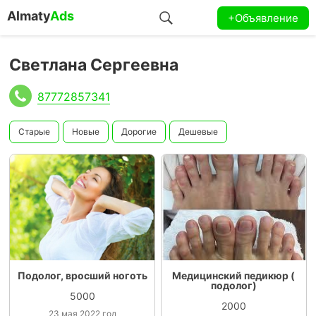
Almaty
Ads
+Объявление
Светлана Сергеевна
87772857341
Старые
Новые
Дорогие
Дешевые
Подолог, вросший ноготь
Медицинский педикюр (
подолог)
5000
2000
23 мая 2022 год