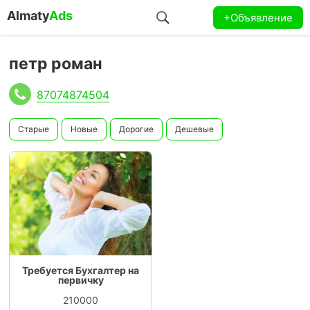
Almaty
Ads
+Объявление
петр роман
87074874504
Старые
Новые
Дорогие
Дешевые
Требуется Бухгалтер на
первичку
210000