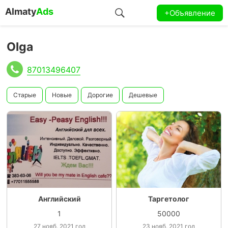
Almaty
Ads
+Объявление
Olga
87013496407
Старые
Новые
Дорогие
Дешевые
Английский
Таргетолог
1
50000
27 нояб. 2021 год
23 нояб. 2021 год