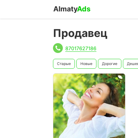
Almaty
Ads
Продавец
87017627186
Старые
Новые
Дорогие
Деше