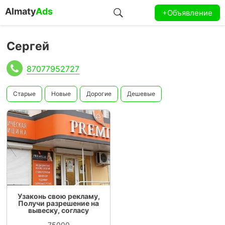
Almaty
Ads
+Объявление
Сергей
87077952727
Старые
Новые
Дорогие
Дешевые
Узаконь свою рекламу,
Получи разрешение на
вывеску, согласу
75000