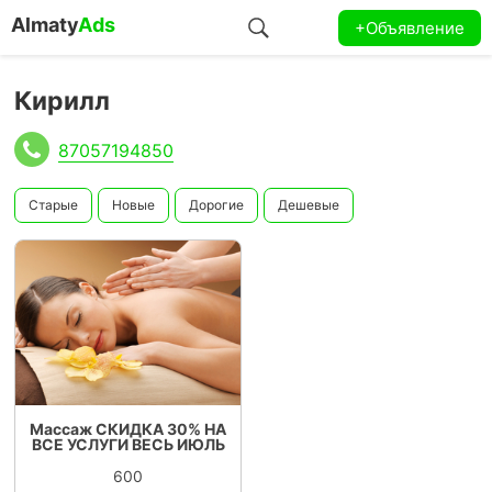
Almaty
Ads
+Объявление
Кирилл
87057194850
Старые
Новые
Дорогие
Дешевые
Массаж СКИДКА 30% НА
ВСЕ УСЛУГИ ВЕСЬ ИЮЛЬ
600