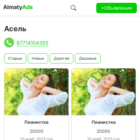
Almaty
Ads
+Объявление
Асель
87714104355
Старые
Новые
Дорогие
Дешевые
Пианистка
Пианистка
20000
20000
10 нояб. 2023 год
10 нояб. 2023 год