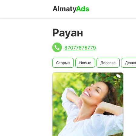
Almaty
Ads
Рауан
87077878779
Старые
Новые
Дорогие
Деше