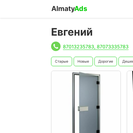
Almaty
Ads
Евгений
87013235783, 87073335783
Старые
Новые
Дорогие
Деше