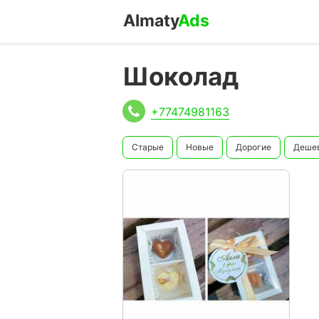
Almaty
Ads
Шоколад
+77474981163
Старые
Новые
Дорогие
Деше