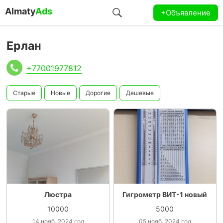
Almaty
Ads
+Объявление
Ерлан
+77001977812
Старые
Новые
Дорогие
Дешевые
Люстра
Гигрометр ВИТ-1 новый
10000
5000
14 нояб. 2024 год
05 нояб. 2024 год