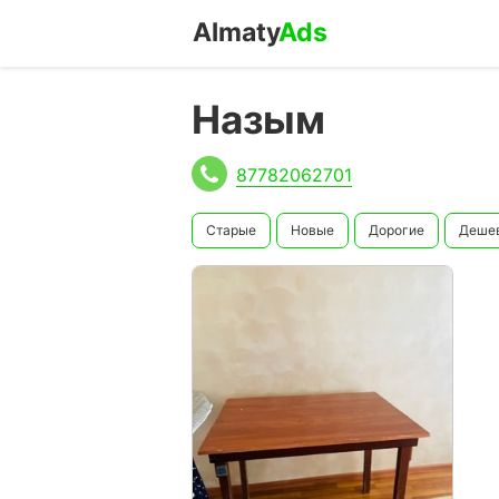
Almaty
Ads
Назым
87782062701
Старые
Новые
Дорогие
Деше