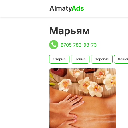
Almaty
Ads
Марьям
8705 783-93-73
Старые
Новые
Дорогие
Деше