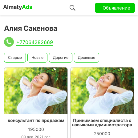
Almaty
Ads
+Объявление
Алия Сакенова
+77064282669
Старые
Новые
Дорогие
Дешевые
консультант по продажам
Принимаем специалиста с
навыками администратора
195000
250000
09 дек. 2021 год