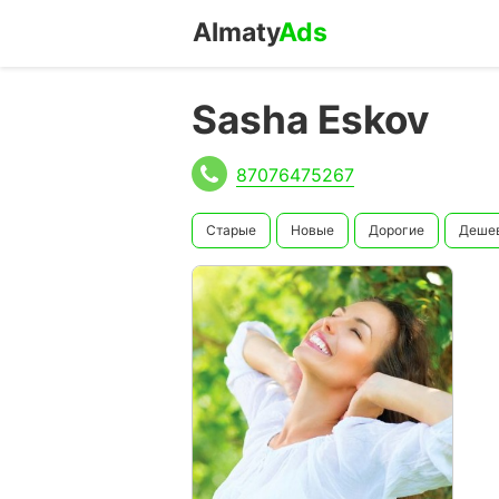
Almaty
Ads
Sasha Eskov
87076475267
Старые
Новые
Дорогие
Деше